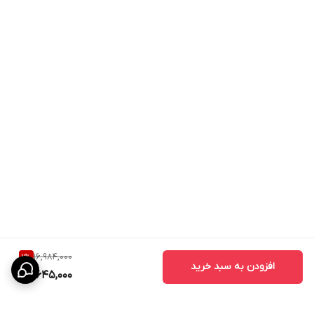
16,984,000
1
%
افزودن به سبد خرید
16,645,000