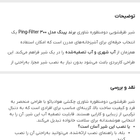
توضیحات
شیر ظرفشویی دومنظوره شاوری
برند پینگ مدل Ping‑Filter 300
یک
انتخاب حرفه‌ای برای آشپزخانه‌های مدرن است که امکان استفاده
هم‌زمان از
آب شهری و آب تصفیه‌شده
را در یک شیر فراهم می‌کند. این
طراحی کاربردی باعث می‌شود بدون نیاز به نصب شیر مجزا، به‌راحتی از
خروجی مخصوص آب تصفیه بهره ببرید و فضای سینک آشپزخانه شما
مرتب‌تر و زیباتر باقی بماند.
نقد و بررسی
سردوش
شاوری سه حالته
این شیر ظرفشویی امکان انتخاب بین
شیر ظرفشویی دومنظوره شاوری چکشی هوادیائو با طراحی منحصر به
حالت‌های مختلف جریان آب را فراهم می‌کند؛ از جریان متمرکز برای
فرد و کیفیت ساخت بالا، گزینه‌ای مناسب برای افرادی است که به دنبال
شست‌وشوی ظروف گرفته تا حالت پاششی برای شستن میوه و
ترکیبی از زیبایی و کارایی هستند. قابلیت تصفیه آب این شیر، آن را به
انتخابی هوشمندانه برای سلامت خانواده تبدیل می‌کند.
سبزیجات. این قابلیت علاوه بر افزایش کارایی، مصرف آب را نیز بهینه‌تر
یا نصب این شیر آسان است؟
می‌کند.
بله، با راهنمای نصب ارائه‌شده، می‌توانید به‌راحتی آن را نصب
کنید.