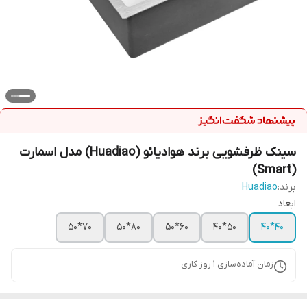
سینک ظرفشویی برند هوادیائو (Huadiao) مدل اسمارت
(Smart)
برند:
Huadiao
ابعاد
70*50
80*50
60*50
50*40
40*40
زمان آماده‌سازی
1
روز کاری