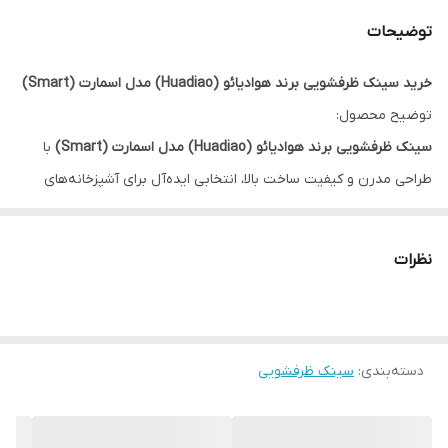
توضیحات
خرید سینک ظرفشویی برند هوادیائو (Huadiao) مدل اسمارت (Smart)
توضیح محصول:
سینک ظرفشویی برند هوادیائو (Huadiao) مدل اسمارت (Smart)
با
طراحی مدرن و کیفیت ساخت بالا، انتخابی ایده‌آل برای آشپزخانه‌های
امروزی است. این سینک با ظاهری شیک و کاربردی، علاوه بر افزایش
زیبایی فضای آشپزخانه، شست‌وشوی ظروف و مواد غذایی را آسان‌تر و
نظرات
لذت‌بخش‌تر می‌کند.
ساختار مقاوم و متریال باکیفیت این محصول، دوام بالایی در برابر رطوبت،
زنگ‌زدگی، خط‌وخش و استفاده روزمره دارد. طراحی هوشمندانه سینک نیز
دسته‌بندی
:
سینک ظرفشویی
باعث استفاده بهینه از فضای شست‌وشو شده و نظافت آن را ساده‌تر
می‌کند. این ویژگی‌ها،
سینک ظرفشویی هوادیائو مدل اسمارت
را به
گزینه‌ای مناسب برای منازل، ویلاها و پروژه‌های ساختمانی تبدیل کرده