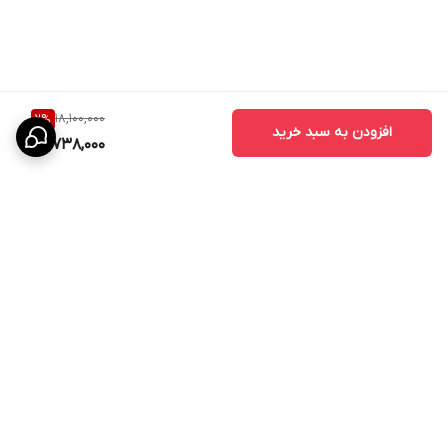
18,100,000
2
%
افزودن به سبد خرید
17,738,000
برگشت به بالا