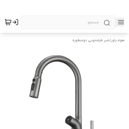
هوم پاور
/
شیر ظرفشویی دومنظوره