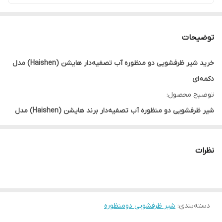
توضیحات
خرید شیر ظرفشویی دو منظوره آب تصفیه‌دار هایشن (Haishen) مدل
دکمه‌ای
توضیح محصول:
شیر ظرفشویی دو منظوره آب تصفیه‌دار برند هایشن (Haishen) مدل
دکمه‌ای
انتخابی هوشمندانه برای آشپزخانه‌های مدرن است که نیاز به
دسترسی هم‌زمان به آب شهری و آب تصفیه‌شده را برطرف می‌کند.
نظرات
طراحی شیک و مهندسی‌شده این محصول، علاوه بر افزایش زیبایی فضای
آشپزخانه، باعث صرفه‌جویی در فضا شده و نیاز به نصب شیر مجزای آب
تصفیه را از بین می‌برد.
دسته‌بندی
:
این مدل با بهره‌گیری از
شیر ظرفشویی دومنظوره
سیستم دو منظوره
، امکان استفاده مستقل از آب
شهری و آب تصفیه را فراهم می‌کند.
دکمه اختصاصی تغییر مسیر آب
،