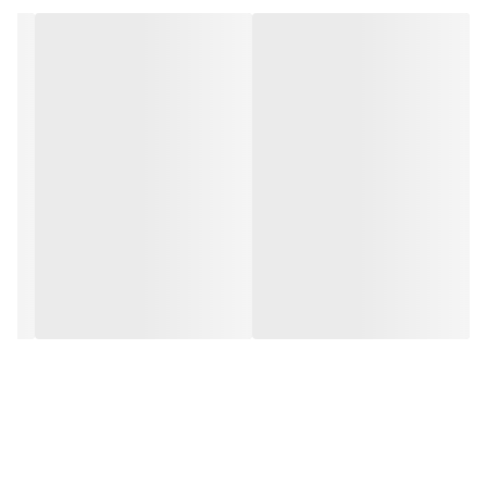
جابه‌جایی بین دو خروجی را سریع و آسان کرده و استفاده روزمره را
راحت‌تر می‌سازد. بدنه مقاوم و باکیفیت نیز در برابر رطوبت، خوردگی و
استفاده مداوم، دوام بالایی داشته و عملکردی مطمئن را در طول زمان
ارائه می‌دهد.
اگر به دنبال
خرید شیر ظرفشویی آب تصفیه‌دار
با طراحی مدرن، کیفیت
ساخت بالا و عملکرد کاربردی هستید،
شیر ظرفشویی دو منظوره برند
هایشن (Haishen) مدل دکمه‌ای
گزینه‌ای ایده‌آل برای منازل، واحدهای
نوساز و آشپزخانه‌های امروزی است. این محصول با ترکیب زیبایی،