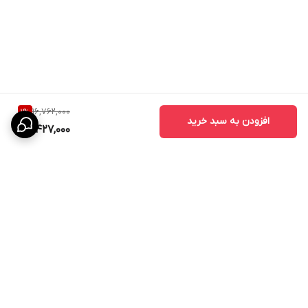
16,762,000
1
%
افزودن به سبد خرید
16,427,000
برگشت به بالا