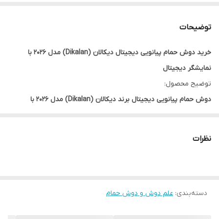
توضیحات
خرید دوش حمام پیانویی دیجیتال دیکالان (Dikalan) مدل 2026 با
نمایشگر دیجیتال
توضیح محصول:
دوش حمام پیانویی دیجیتال برند دیکالان (Dikalan) مدل 2026 با
نمایشگر دیجیتال
با طراحی مدرن، امکانات کاربردی و کیفیت ساخت بالا،
انتخابی مناسب برای افرادی است که به دنبال ترکیب زیبایی و فناوری در
نظرات
فضای حمام هستند. طراحی پیانویی این مدل علاوه بر ایجاد ظاهری
لوکس و متفاوت، دسترسی سریع و آسان به عملکردهای مختلف دوش را
فراهم می‌کند و تجربه‌ای راحت و لذت‌بخش از استحمام را به همراه دارد.
وجود
دسته‌بندی
:
نمایشگر دیجیتال
علم دوش و دوش حمام
یکی از مهم‌ترین مزایای این محصول است که
اطلاعات موردنیاز مانند دمای آب را به‌صورت لحظه‌ای نمایش می‌دهد و