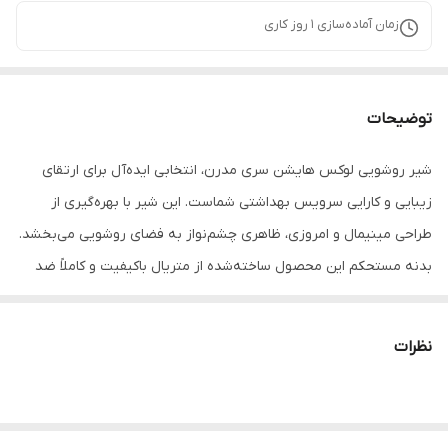
زمان آماده‌سازی
1
روز کاری
توضیحات
شیر روشویی لوکس هایشن سری مدرن، انتخابی ایده‌آل برای ارتقای
زیبایی و کارایی سرویس بهداشتی شماست. این شیر با بهره‌گیری از
طراحی مینیمال و امروزی، ظاهری چشم‌نواز به فضای روشویی می‌بخشد.
بدنه مستحکم این محصول ساخته‌شده از متریال باکیفیت و کاملاً ضد
زنگ است که در برابر رطوبت مداوم سرویس بهداشتی مقاومت بالایی
دارد و طول عمر طولانی آن را تضمین می‌کند. اگر به دنبال محصولی
نظرات
بادوام هستید که علاوه بر کارایی عالی، دکوراسیون سرویس بهداشتی شما
را نیز لوکس و حرفه‌ای جلوه دهد، شیر روشویی هایشن سری مدرن
بهترین گزینه برای شماست.