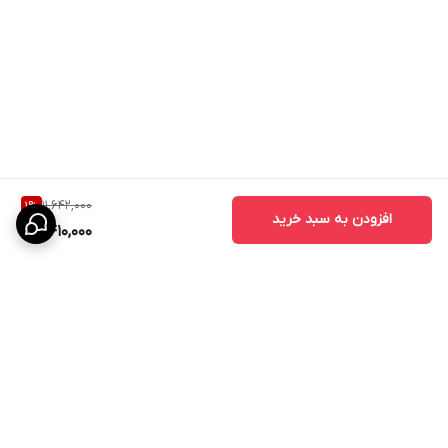
11,642,000
1
%
افزودن به سبد خرید
11,410,000
برگشت به بالا