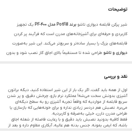
توضیحات
شیر پرکن قابلمه دیواری تاشو
برند PotFill مدل PF‑400
یک تجهیز
کاربردی و حرفه‌ای برای آشپزخانه‌های مدرن است که فرآیند پر کردن
قابلمه‌های بزرگ را بسیار ساده‌تر و سریع‌تر می‌کند. این شیر به‌صورت
دیواری و تاشو
طراحی شده تا مستقیماً بالای اجاق گاز نصب شود و بدون
نیاز به جابه‌جایی قابلمه‌های سنگین، بتوانید آن‌ها را به‌راحتی با آب پر
کنید.
نقد و بررسی
بدنه این محصول از
آلیاژ تمام برنج ضد زنگ
ساخته شده که مقاومت
اول از همه باید گفت، اگر یک بار از این شیر استفاده کنید، دیگه براتون
بالایی در برابر خوردگی، رطوبت و فشار آب دارد. همین ویژگی باعث
آشپزی بدونش سخت می‌شه! عملکرد نرم بازو، چرخش دقیق، و پر شدن
می‌شود دوام و طول عمر شیر در استفاده طولانی‌مدت تضمین شود.
سریع قابلمه از مواردیه که واقعاً تجربه آشپزی رو به سطح دیگه‌ای
می‌بره. نصبش هم دردسر زیادی نداره و برای خونه‌هایی که بازسازی یا
همچنین طراحی بازویی تاشو آن امکان جمع شدن و اشغال فضای کمتر را
طراحی مدرن دارن، خیلی به‌صرفه و کاربردیه.
فراهم می‌کند و در عین حال دسترسی راحت به سطح اجاق را حفظ
فقط کافیه بدونید نصبش باید دقیق و با رعایت فاصله از شعله اجاق
باشه، که ایمن بمونه. جنس بدنه هم عالیه، آبکاری مقاوم داره و بعد از
می‌کند.
استفاده زیاد، هنوز برق می‌زنه!