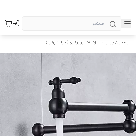
هوم پاور
/
تجهیزات آشپزخانه
/
شیر روگازی ( قابلمه‌ پرکن )