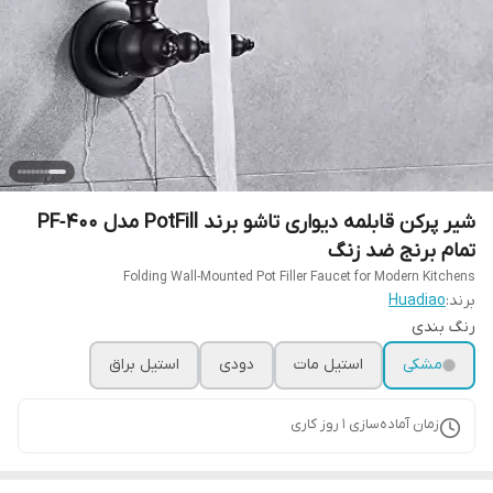
شیر پرکن قابلمه دیواری تاشو برند PotFill مدل PF‑400
تمام برنج ضد زنگ
Folding Wall-Mounted Pot Filler Faucet for Modern Kitchens
برند:
Huadiao
رنگ بندی
مشکی
استیل مات
دودی
استیل براق
زمان آماده‌سازی
1
روز کاری