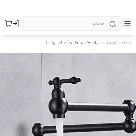
هوم پاور
/
تجهیزات آشپزخانه
/
شیر روگازی ( قابلمه‌ پرکن )