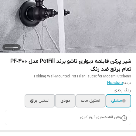
شیر پرکن قابلمه دیواری تاشو برند PotFill مدل PF‑400
تمام برنج ضد زنگ
Folding Wall-Mounted Pot Filler Faucet for Modern Kitchens
برند:
Huadiao
رنگ بندی
مشکی
استیل مات
دودی
استیل براق
زمان آماده‌سازی
1
روز کاری