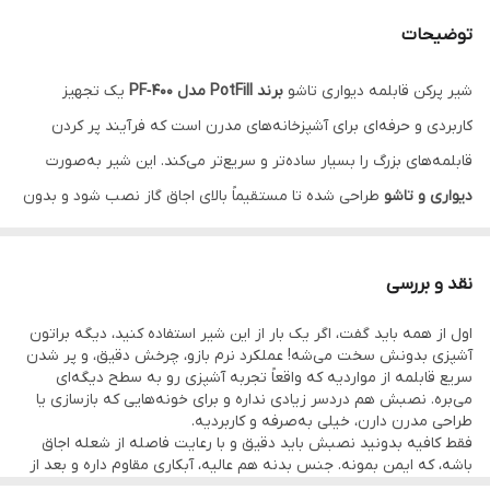
توضیحات
شیر پرکن قابلمه دیواری تاشو
برند PotFill مدل PF‑400
یک تجهیز
کاربردی و حرفه‌ای برای آشپزخانه‌های مدرن است که فرآیند پر کردن
قابلمه‌های بزرگ را بسیار ساده‌تر و سریع‌تر می‌کند. این شیر به‌صورت
دیواری و تاشو
طراحی شده تا مستقیماً بالای اجاق گاز نصب شود و بدون
نیاز به جابه‌جایی قابلمه‌های سنگین، بتوانید آن‌ها را به‌راحتی با آب پر
کنید.
نقد و بررسی
بدنه این محصول از
آلیاژ تمام برنج ضد زنگ
ساخته شده که مقاومت
اول از همه باید گفت، اگر یک بار از این شیر استفاده کنید، دیگه براتون
بالایی در برابر خوردگی، رطوبت و فشار آب دارد. همین ویژگی باعث
آشپزی بدونش سخت می‌شه! عملکرد نرم بازو، چرخش دقیق، و پر شدن
می‌شود دوام و طول عمر شیر در استفاده طولانی‌مدت تضمین شود.
سریع قابلمه از مواردیه که واقعاً تجربه آشپزی رو به سطح دیگه‌ای
می‌بره. نصبش هم دردسر زیادی نداره و برای خونه‌هایی که بازسازی یا
همچنین طراحی بازویی تاشو آن امکان جمع شدن و اشغال فضای کمتر را
طراحی مدرن دارن، خیلی به‌صرفه و کاربردیه.
فراهم می‌کند و در عین حال دسترسی راحت به سطح اجاق را حفظ
فقط کافیه بدونید نصبش باید دقیق و با رعایت فاصله از شعله اجاق
باشه، که ایمن بمونه. جنس بدنه هم عالیه، آبکاری مقاوم داره و بعد از
می‌کند.
استفاده زیاد، هنوز برق می‌زنه!