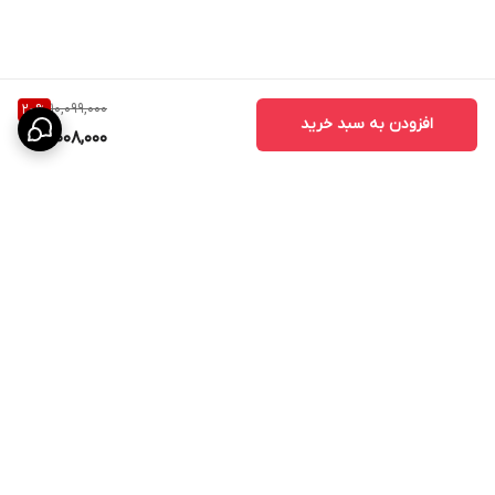
10,099,000
20
%
افزودن به سبد خرید
8,008,000
برگشت به بالا