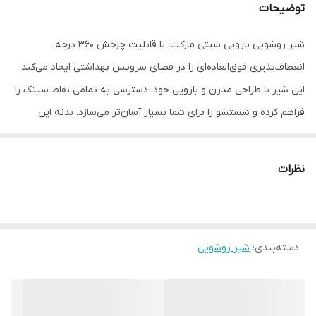
توضیحات
شیر روشویی بازویی سیتی مارکت، با قابلیت چرخش ۳۶۰ درجه،
انعطاف‌پذیری فوق‌العاده‌ای را در فضای سرویس بهداشتی ایجاد می‌کند.
این شیر با طراحی مدرن و بازویی خود، دسترسی به تمامی نقاط سینک را
فراهم کرده و شستشو را برای شما بسیار آسان‌تر می‌سازد. بدنه این
محصول از استیل باکیفیت و ضد زنگ ساخته شده است که در برابر
رطوبت مداوم سرویس بهداشتی مقاومت بالایی دارد و تغییر رنگ
نظرات
نمی‌دهد. اگر به دنبال محصولی هستید که علاوه بر زیبایی، کارایی و
آزادی عمل بیشتری در استفاده روزمره برایتان فراهم کند، شیر روشویی
۳۶۰ درجه سیتی مارکت بهترین انتخاب است.
دسته‌بندی
:
شیر روشویی