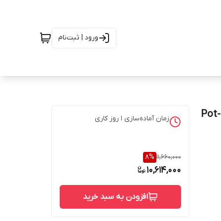
ورود | ثبت‌نام
شیر پرکن قابلمه دیواری برند هوادیائو (Hoardiao) مدل Pot-
زمان آماده‌سازی
1
روز کاری
8
%
11,660,000
10,614,000
افزودن به سبد خرید