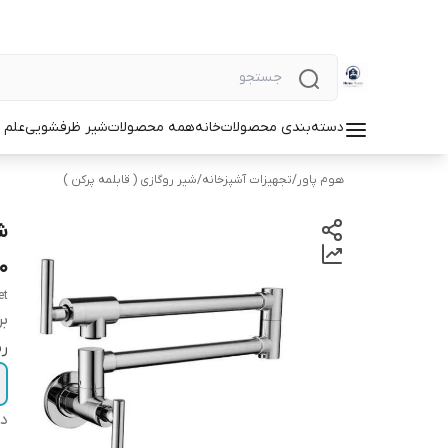
دسته‌بندی محصولات
خانه
همه محصولات
شیر ظرفشویی
علم 
هوم پاور
/
تجهیزات آشپزخانه
/
شیر روگازی ( قابلمه‌ پرکن )
800
et
بر
ر
دس