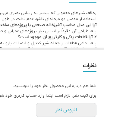
رخلاف شیرهای معمولی که بیشتر به زیبایی بصری می‌پردا
استفاده از مفصل دو مرحله‌ای تاشو، عدم نشت در طول زم
آیا این مدل مناسب آشپزخانه صنعتی یا پروژه‌های ساخ
بله، طراحی آن دقیقاً بر اساس نیاز پروژه‌های عمرانی 
2. آیا قطعات یدکی و کارتریج آن موجود است؟
بله، تمامی قطعات از جمله شیر کنترل و اتصالات بازو ب
3. در برابر فشار بالای سیستم پمپ خانگی مقاوم هست؟
کاملاً. این مدل برای فشارهای تا 6 بار طراحی و تست شده است.
4. آیا نصب توسط نیروی غیرمتخصص توصیه می‌شود؟
نظرات
خیر. بهتر است نصب توسط تکنسین تأسیسات یا نصاب حر
5. مصرف آب این شیر کنترل شده است؟
با وجود بازوی قوی، خروجی محدود شده تا 7 لیتر در دقیقه است، مطابق استاندارد CE اروپا.
6. جنس و ساختار شیر برای مناطق با آب سخت چطوره؟
شما هم درباره این محصول نظر خود را بنویسید.
بدنه فول استیل، مقاوم در برابر رسوبات و خوردگی در م
برای ثبت نظر، لازم است ابتدا وارد حساب کاربری خود شو
7. آیا شیر تست فشار شده؟
بله، هر شیر به‌صورت مجزا تست فشار در کارخانه را پشت
افزودن نظر