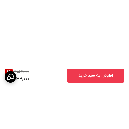
13,534,000
14
%
افزودن به سبد خرید
11,633,000