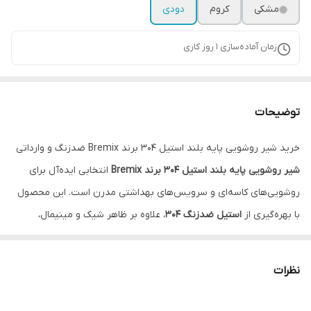
مشکی
کروم
دودی
زمان آماده‌سازی
1
روز کاری
توضیحات
خرید شیر روشویی پایه بلند استیل 304 برند Bremix ضدزنگ و وارداتی
شیر روشویی پایه بلند استیل 304 برند Bremix
انتخابی ایده‌آل برای
روشویی‌های کاسه‌ای و سرویس‌های بهداشتی مدرن است. این محصول
با بهره‌گیری از
استیل ضدزنگ 304
، علاوه بر ظاهر شیک و مینیمال،
مقاومت بالایی در برابر رطوبت، زنگ‌زدگی و خوردگی دارد و برای استفاده
طولانی‌مدت در محیط‌های مرطوب طراحی شده است.
نظرات
ارتفاع استاندارد این شیر روشویی، فضای کافی برای شست‌وشوی دست و
صورت را فراهم کرده و استفاده از آن را در کنار انواع روشویی‌های