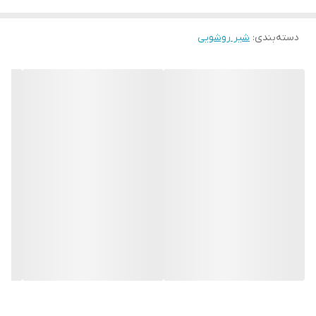
پایه‌بلند و روکار آسان‌تر می‌کند. متریال استیل 304 علاوه بر دوام بالا، در
دسته‌بندی
:
شیر روشویی
برابر تغییر رنگ، لکه و رسوبات آب نیز عملکرد مطلوبی داشته و به حفظ
زیبایی محصول در طول زمان کمک می‌کند.
طراحی مدرن و کیفیت ساخت بالای
شیر روشویی پایه بلند Bremix
باعث
شده تا این محصول گزینه‌ای مناسب برای منازل، هتل‌ها، ویلاها و
پروژه‌های ساختمانی لوکس باشد. اگر قصد
خرید شیر روشویی پایه بلند
با کیفیت ساخت ممتاز، متریال مقاوم و طراحی چشم‌نواز را دارید، این
مدل می‌تواند نیاز شما را از نظر زیبایی، دوام و کارایی به‌خوبی برآورده
کند.