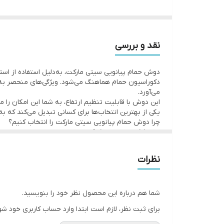
می‌شود. طراحی مهندسی‌شده خروجی آب نیز باعث پخش ی
اگر به دنبال
خرید دوش حمام پیانویی لوکس و بادوام
هست
می‌تواند انتخابی ایده‌آل برای تکمیل تجهیزات حمام شما 
نقد و بررسی
دکوراسیون حمام هماهنگ می‌شود. ویژگی‌های منحصر به‌فرد
می‌آورد.
این دوش با قابلیت تنظیم ارتفاع، به شما این امکان را م
یکی از بهترین انتخاب‌ها برای کسانی تبدیل می‌کند که 
چرا دوش حمام پیانویی سیتی مارکت را انتخاب کنیم؟
طراحی مدرن و شیک
: این دوش با طراحی پیانویی و
استیل ضد زنگ SUS304
: این دوش از بهترین نوع ا
ویژگی‌های عملکردی عالی
: دو حالت پاشش آب و قابلی
نظرات
مقاومت بالا
: این دوش با نازل و شاتاف با کیفیت، به
شما هم درباره این محصول نظر خود را بنویسید.
برای ثبت نظر، لازم است ابتدا وارد حساب کاربری خود شو