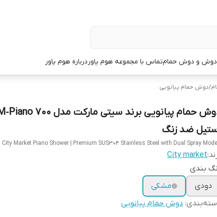
دوش و دوش حمام
تماس با مجموعه هوم پاور
درباره هوم پاور
م
/
دوش حمام پیانویی
دوش حمام پیانویی برند سیتی مارکت مدل o 700
ستیل ضد زنگ
City Market Piano Shower | Premium SUS304 Stainless Steel with Dual Spray Mod
ند:
City market
نگ بندی
دودی
مشکی
ته‌بندی
:
دوش حمام پیانویی