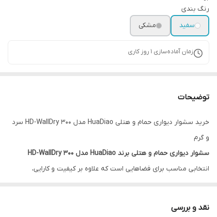
رنگ بندی
سفید
مشکی
زمان آماده‌سازی
1
روز کاری
توضیحات
خرید سشوار دیواری حمام و هتلی HuaDiao مدل HD-WallDry 300 سرد
و گرم
سشوار دیواری حمام و هتلی برند HuaDiao مدل HD-WallDry 300
انتخابی مناسب برای فضاهایی است که علاوه بر کیفیت و کارایی،
مدیریت بهینه فضا نیز اهمیت دارد. طراحی دیواری این محصول باعث
می‌شود بدون اشغال فضای اضافی، همیشه در دسترس باشد و محیطی
نقد و بررسی
منظم و حرفه‌ای در حمام، سرویس بهداشتی یا اتاق هتل ایجاد کند.