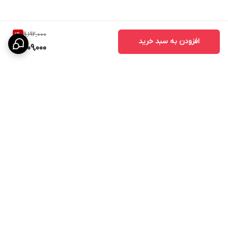
9,192,000
1
%
افزودن به سبد خرید
9,009,000
برگشت به بالا