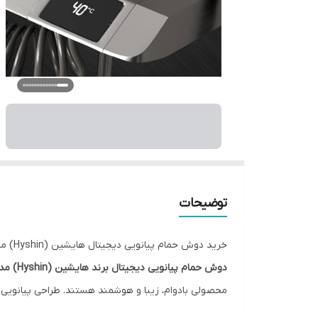
توضیحات
خرید دوش حمام پیانویی دیجیتال هایشین (Hyshin) مدل 8099 ضدزنگ و ضدجرم
دوش حمام پیانویی دیجیتال برند هایشین (Hyshin) مدل 8099
محصولی بادوام، زیبا و هوشمند هستند. طراحی پیانویی 
استحمام را در اختیار کاربران قرار می‌دهد.