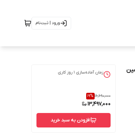
ورود | ثبت‌نام
ین
زمان آماده‌سازی
1
روز کاری
19
%
16,690,000
13,497,000
افزودن به سبد خرید