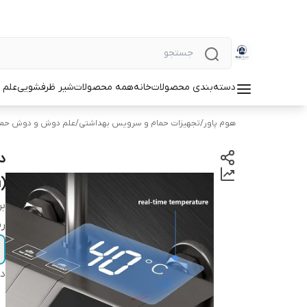
دسته‌بندی محصولات
خانه
همه محصولات
شیر ظرفشویی
علم 
هوم پاور
/
تجهیزات حمام و سرویس بهداشتی
/
علم دوش و دوش حما
د
(Hyshin) مدل 8099
بر
رن
دس