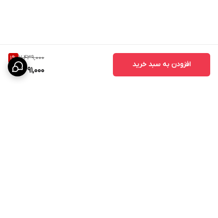
7,439,000
1
%
افزودن به سبد خرید
7,291,000
برگشت به بالا