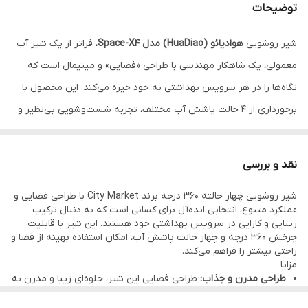
توضیحات
شیر روشویی
هوادیائو (HuaDiao) مدل Space-X4
، فراتر از یک شیر آب
معمولی، یک شاهکار مهندسی با طراحی «فضایی» و مینیمال است که
نگاه‌ها را در هر سرویس بهداشتی به خود خیره می‌کند. این محصول با
برخورداری از ۴ حالت پاشش آب مختلف، تجربه شست‌وشویی بی‌نظیر و
کاربردی را به شما هدیه می‌دهد؛ از شست‌وشوی ملایم تا جریان‌های
پرفشار برای نظافت سریع. قابلیت چرخش ۳۶۰ درجه در مدل Space-X4،
نقد و بررسی
آزادی عمل کامل را برای دسترسی به تمامی زوایای روشویی فراهم کرده و
شیر روشویی چهار حالته 360 درجه برند City Market با طراحی فضایی و
محدودیت‌های معمول شیرهای قدیمی را از بین می‌برد. برند
هوادیائو
در
عملکرد متنوع، انتخابی ایده‌آل برای کسانی است که به دنبال ترکیب
ساخت این مدل از متریال درجه یک استفاده کرده تا علاوه بر ظاهری
زیبایی و کارایی در سرویس بهداشتی خود هستند.
این شیر با قابلیت
چرخش 360 درجه و چهار حالت پاشش آب، امکان استفاده بهینه از فضا و
مدرن و آینده‌نگرانه، دوام و طول عمر بالایی را نیز تضمین کند. اگر به
راحتی بیشتر را فراهم می‌کند.
دنبال ارتقای دکوراسیون سرویس بهداشتی خود با محصولی متفاوت و
مزایا
طراحی مدرن و جذاب:
طراحی فضایی این شیر، جلوه‌ای زیبا و مدرن به
فول‌آپشن هستید، شیر روشویی
Space-X4
انتخابی پیشرو برای
سرویس بهداشتی شما می‌بخشد.
عملکرد متنوع:
چهار حالت پاشش آب، امکان استفاده در شرایط
شماست.