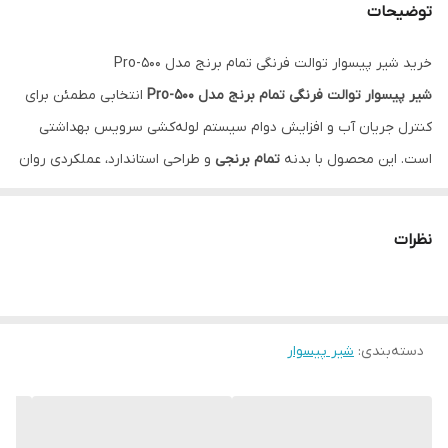
توضیحات
خرید شیر پیسوار توالت فرنگی تمام برنج مدل Pro-500
شیر پیسوار توالت فرنگی تمام برنج مدل Pro-500
انتخابی مطمئن برای
کنترل جریان آب و افزایش دوام سیستم لوله‌کشی سرویس بهداشتی
است. این محصول با بدنه
تمام برنجی
و طراحی استاندارد، عملکردی روان
و قابل‌اعتماد را در استفاده روزمره ارائه می‌دهد و به دلیل کیفیت ساخت
بالا، گزینه‌ای مناسب برای مصارف خانگی و پروژه‌های ساختمانی محسوب
نظرات
می‌شود.
استفاده از آلیاژ برنج در ساخت این شیر پیسوار، مقاومت بالایی در برابر
رطوبت، خوردگی و زنگ‌زدگی ایجاد کرده و باعث افزایش طول عمر محصول
دسته‌بندی
:
شیر پیسوار
می‌شود. عملکرد نرم و دقیق شیر، امکان قطع و وصل آسان جریان آب را
فراهم می‌کند و در زمان سرویس، تعمیر یا تعویض تجهیزات توالت
فرنگی، کنترل آب را بدون دردسر در اختیار شما قرار می‌دهد.
طراحی جمع‌وجور و استاندارد
شیر پیسوار Pro-500
باعث نصب آسان و