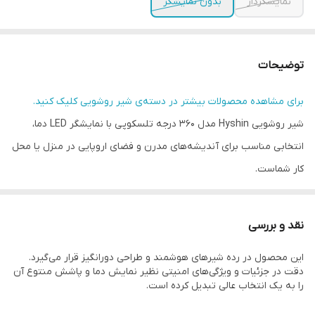
نمایشگردار
بدون نمایشگر
توضیحات
برای مشاهده محصولات بیشتر در دسته‌ی
شیر روشویی
کلیک کنید.
شیر روشویی Hyshin مدل 360 درجه تلسکوپی با نمایشگر LED دما،
انتخابی مناسب برای آندیشه‌های مدرن و فضای اروپایی در منزل یا محل
کار شماست.
ویژگی‌ها و مشخصات:
4 نوع پاشش (مرکزی، بارانی، پیچانی، پرتوی)
نقد و بررسی
نمایشگر LED دما با تغییر رنگ تولیدی حرارتی
این محصول در رده شیرهای هوشمند و طراحی دورانگیز قرار می‌گیرد.
چرخش 360 درجه برای دسترسی بیشتر
دقت در جزئیات و ویژگی‌های امنیتی نظیر نمایش دما و پاشش منتوع آن
مصرف آب با کنترل هوشمندانه
را به یک انتخاب عالی تبدیل کرده است.
مواد ساخت: آلیاژ برنج و فرمینگ مشاور رایگان خانم بوته09170920677