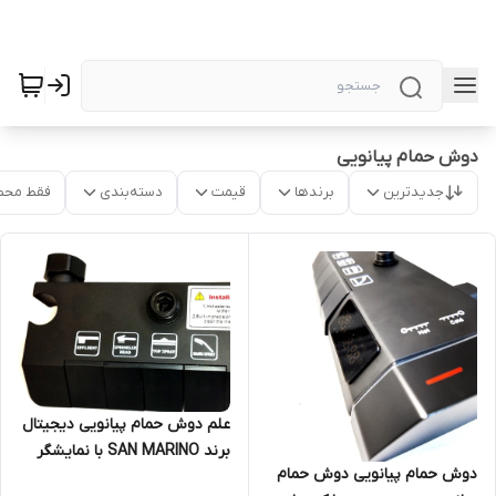
دوش حمام پیانویی
جدیدترین
برندها
قیمت
دسته‌بندی
فقط محص
علم دوش حمام پیانویی دیجیتال
برند SAN MARINO با نمایشگر
دوش حمام پیانویی دوش حمام
دما و نازل ضد جرم