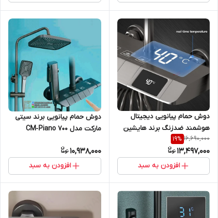
دوش حمام پیانویی دیجیتال
دوش حمام پیانویی برند سیتی
هوشمند ضدزنگ برند هایشین
مارکت مدل CM‑Piano 700
16,690,000
19
%
(Hyshin) مدل 8099
استیل ضد زنگ
10,938,000
13,497,000
افزودن به سبد
افزودن به سبد