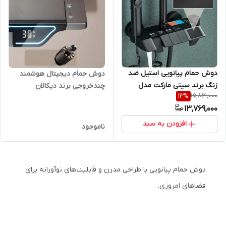
دوش حمام پیانویی استیل ضد
دوش حمام دیجیتال هوشمند
زنگ برند سیتی مارکت مدل
چندخروجی برند دیکالان
15,861,000
13
%
Piano-Lux 304
(Dikalan) مدل ExecutiveFlow
13,769,000
افزودن به سبد
ناموجود
دوش حمام پیانویی با طراحی مدرن و قابلیت‌های نوآورانه برای
فضاهای امروزی.